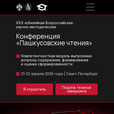
Программа
XXX юбилейная Всероссийская
научно-методическая
Конференция
Партнеры
«Пашкусовские чтения»
Вопросы и ответы
Компетентностная модель выпускника:
Место проведения
вопросы содержания, формирование
и оценка сформированности
21-22 апреля 2026 года | Санкт-Петербург
Принять участие
Подача тезисов
Я слушатель
завершена