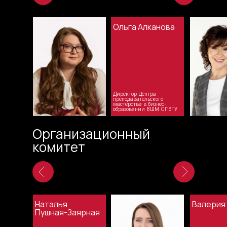
Ольга Алканова
Директор Центра
преподавательского
мастерства в бизнес-
образовании ВШМ СПбГУ
Организационный
комитет
Наталья
Валерия
Пушная-Заярная