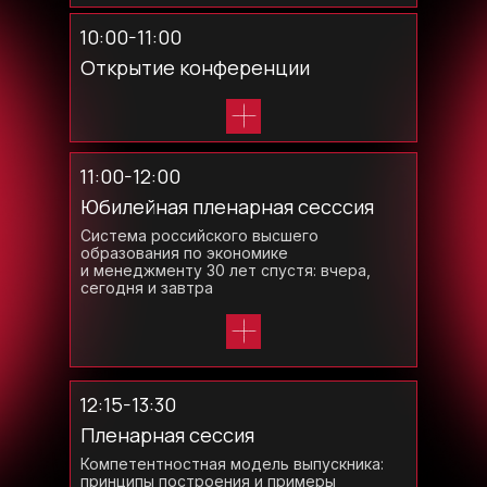
10:00-11:00
Открытие конференции
Дергунова Ольга Константиновна,
11:00-12:00
директор Высшей школы менеджмента
Санкт-Петербургского государственного
Юбилейная пленарная сесссия
университета, руководитель ВТБ
Образование, старший вице-президент
Система российского высшего
Банка ВТБ.
образования по экономике
и менеджменту 30 лет спустя: вчера,
Афанасьев Дмитрий Владимирович,
сегодня и завтра
заместитель министра науки и высшего
образования Российской Федерации.
Аузан Александр Александрович,
председатель Федерального учебно-
методического объединения в системе
Федотов Юрий Васильевич,
12:15-13:30
высшего образования по укрупненной
председатель конференции «Пашкусовские
группе специальностей и направлений
чтения», доцент Высшей школы
Пленарная сессия
38.00.00 «Экономика и управление», декан
менеджмента СПбГУ, заместитель
экономического факультета
председателя Федерального учебно-
Компетентностная модель выпускника:
государственного университета имени
методического объединения в системе
принципы построения и примеры